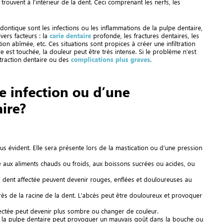
rouvent à l’intérieur de la dent. Ceci comprenant les nerfs, les
ontique sont les infections ou les inflammations de la pulpe dentaire,
ers facteurs : la
carie dentaire
profonde, les fractures dentaires, les
ion abîmée, etc. Ces situations sont propices à créer une infiltration
est touchée, la douleur peut être très intense. Si le problème n’est
xtraction dentaire ou des
complications plus graves
.
e infection ou d’une
ire?
s évident. Elle sera présente lors de la mastication ou d’une pression
e aux aliments chauds ou froids, aux boissons sucrées ou acides, ou
a dent affectée peuvent devenir rouges, enflées et douloureuses au
ès de la racine de la dent. L’abcès peut être douloureux et provoquer
fectée peut devenir plus sombre ou changer de couleur.
e la pulpe dentaire peut provoquer un mauvais goût dans la bouche ou