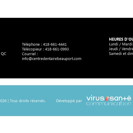
HEURES D’O
Lundi / Mardi
Téléphone :
418-661-4441
Jeudi / Vendre
Télécopieur : 418-661-0993
, QC
Samedi et di
Courriel :
info@centredentairebeauport.com
026 | Tous droits réservés.
Développé par