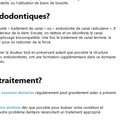
ents ou l’utilisation de bains de bouche.
ndodontiques?
é « traitement de canal » ou « endodontie de canal radiculaire ». Il
rieur de la dent. Ensuite, on nettoie et on désinfecte le canal
mplissage biocompatible. Une fois le traitement de canal terminé, la
)
pour lui redonner de la force.
iner la douleur tout en préservant autant que possible la structure
elés endodontistes, ont une formation supplémentaire dans ce domaine
es.
traitement?
s
examens dentaires
régulièrement peut grandement aider à prévenir
tre dentiste
dès que possible pour évaluer votre condition et
 autre problème dentaire nécessitant un traitement approprié.