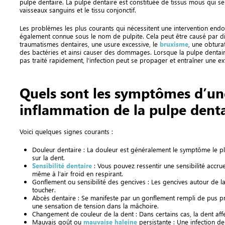
pulpe dentaire. La pulpe dentaire est constituée de tissus mous qui se t
vaisseaux sanguins et le tissu conjonctif.
Les problèmes les plus courants qui nécessitent une intervention endod
également connue sous le nom de pulpite. Cela peut être causé par div
traumatismes dentaires, une usure excessive, le
bruxisme
, une obturat
des bactéries et ainsi causer des dommages. Lorsque la pulpe dentaire 
pas traité rapidement, l’infection peut se propager et entraîner une e
Quels sont les symptômes d’un
inflammation de la pulpe denta
Voici quelques signes courants :
Douleur dentaire : La douleur est généralement le symptôme le plu
sur la dent.
Sensibilité dentaire
: Vous pouvez ressentir une sensibilité accru
même à l’air froid en respirant.
Gonflement ou sensibilité des gencives : Les gencives autour de l
toucher.
Abcès dentaire : Se manifeste par un gonflement rempli de pus pr
une sensation de tension dans la mâchoire.
Changement de couleur de la dent : Dans certains cas, la dent af
Mauvais goût ou
mauvaise haleine
persistante : Une infection d