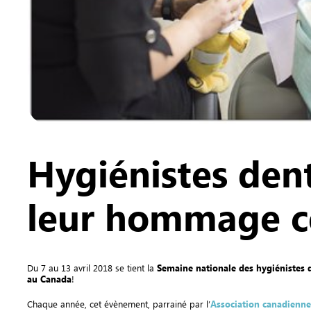
Hygiénistes dent
leur hommage c
Du 7 au 13 avril 2018 se tient la
Semaine nationale des hygiénistes 
au Canada
!
Chaque année, cet évènement, parrainé par l’
Association canadienne