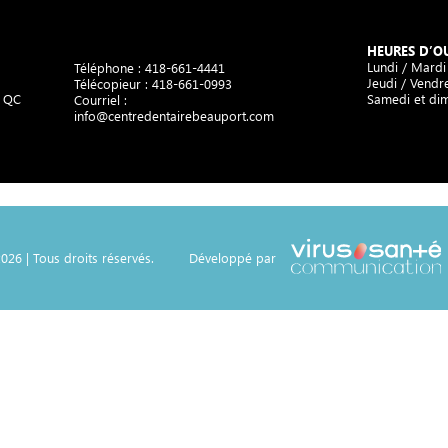
HEURES D’O
Lundi / Mardi
Téléphone :
418-661-4441
Jeudi / Vendre
Télécopieur : 418-661-0993
, QC
Samedi et di
Courriel :
info@centredentairebeauport.com
026 | Tous droits réservés.
Développé par