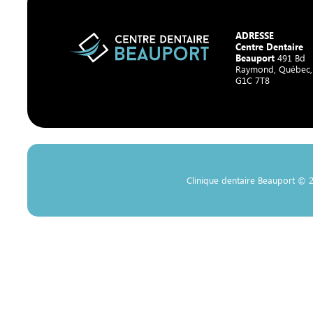
ADRESSE
Centre Dentaire
Beauport
491 Bd
Raymond, Québec
G1C 7T8
Clinique dentaire Beauport © 2