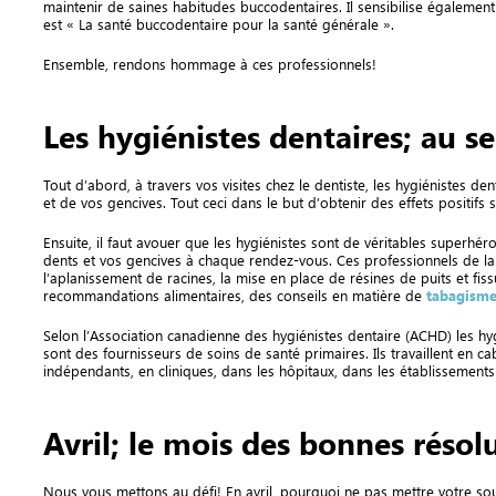
maintenir de saines habitudes buccodentaires. Il sensibilise également
est « La santé buccodentaire pour la santé générale ».
Ensemble, rendons hommage à ces professionnels!
Les hygiénistes dentaires; au s
Tout d’abord, à travers vos visites chez le dentiste, les hygiénistes 
et de vos gencives. Tout ceci dans le but d’obtenir des effets positifs 
Ensuite, il faut avouer que les hygiénistes sont de véritables superhé
dents et vos gencives à chaque rendez-vous. Ces professionnels de la
l’aplanissement de racines, la mise en place de résines de puits et fiss
recommandations alimentaires, des conseils en matière de
tabagism
Selon l’Association canadienne des hygiénistes dentaire (ACHD) les hyg
sont des fournisseurs de soins de santé primaires. Ils travaillent en ca
indépendants, en cliniques, dans les hôpitaux, dans les établissemen
Avril; le mois des bonnes résol
Nous vous mettons au défi! En avril, pourquoi ne pas mettre votre sou