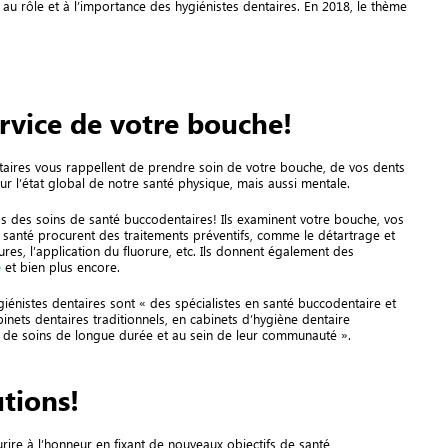
 au rôle et à l’importance des hygiénistes dentaires. En 2018, le thème
ervice de votre bouche!
dentaires vous rappellent de prendre soin de votre bouche, de vos dents
sur l’état global de notre santé physique, mais aussi mentale.
ros des soins de santé buccodentaires! Ils examinent votre bouche, vos
 santé procurent des traitements préventifs, comme le détartrage et
ures, l’application du fluorure, etc. Ils donnent également des
e
et bien plus encore.
iénistes dentaires sont « des spécialistes en santé buccodentaire et
binets dentaires traditionnels, en cabinets d’hygiène dentaire
ts de soins de longue durée et au sein de leur communauté ».
utions!
rire à l’honneur en fixant de nouveaux objectifs de santé