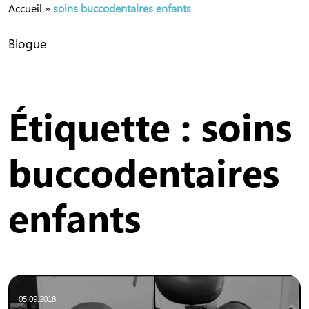
Accueil
»
soins buccodentaires enfants
Blogue
Étiquette :
soins
buccodentaires
enfants
05.09.2018