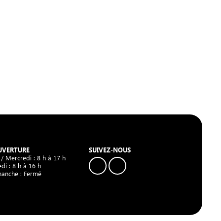
UVERTURE
SUIVEZ-NOUS
 / Mercredi : 8 h à 17 h
di : 8 h à 16 h
manche : Fermé