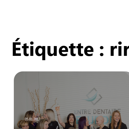
Étiquette :
ri
05.01.2017