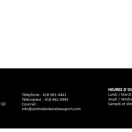
HEURES D’O
Lundi / Mardi
Téléphone :
418-661-4441
Jeudi / Vendre
Télécopieur : 418-661-0993
, QC
Samedi et di
Courriel :
info@centredentairebeauport.com