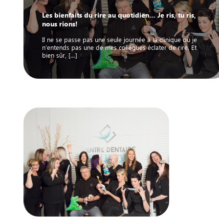
Les bienfaits du rire au quotidien… Je ris, tu ris,
nous rions!
Il ne se passe pas une seule journée à la clinique où je
n’entends pas une de mes collègues éclater de rire. Et
bien sûr, […]