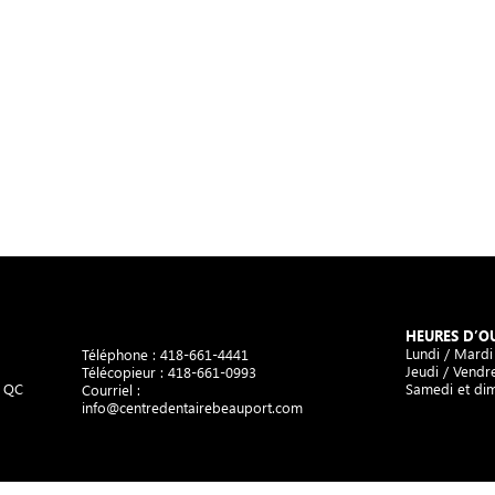
HEURES D’O
Lundi / Mardi
Téléphone :
418-661-4441
Jeudi / Vendre
Télécopieur : 418-661-0993
, QC
Samedi et di
Courriel :
info@centredentairebeauport.com