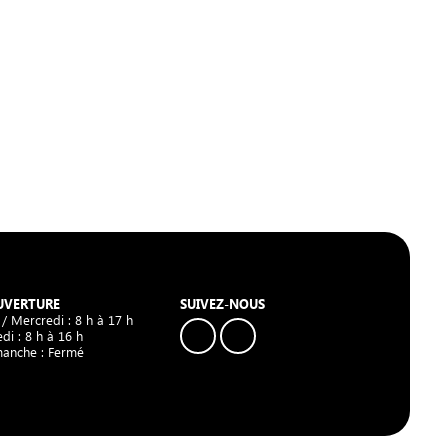
UVERTURE
SUIVEZ-NOUS
 / Mercredi : 8 h à 17 h
di : 8 h à 16 h
manche : Fermé