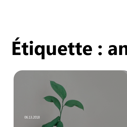
Étiquette :
a
06.13.2018