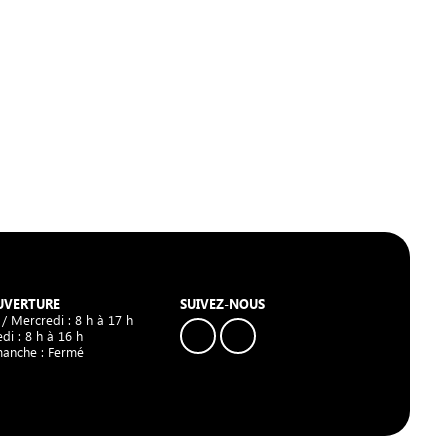
UVERTURE
SUIVEZ-NOUS
 / Mercredi : 8 h à 17 h
di : 8 h à 16 h
manche : Fermé