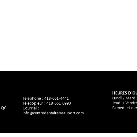
HEURES D’O
Lundi / Mardi
Téléphone :
418-661-4441
Jeudi / Vendre
Télécopieur : 418-661-0993
, QC
Samedi et di
Courriel :
info@centredentairebeauport.com